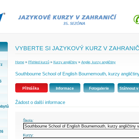
VYBERTE SI JAZYKOVÝ KURZ V ZAHRANIČ
»
»
»
Home
Přehled kurzů
Kurzy angličtiny
Anglie, kurzy angličtiny
rz
Southbourne School of English Bournemouth, kurzy angličtiny 
6
Přihláška
Informace
Fotogalerie
Stáhnout v
Žádost o další informace
obytů
Škola:
26
Kurzy: