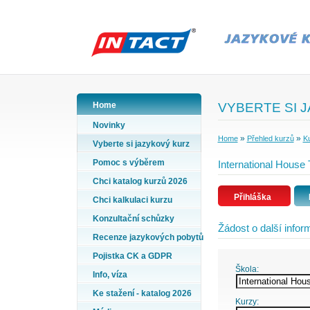
Home
VYBERTE SI 
Novinky
»
»
Home
Přehled kurzů
Ku
Vyberte si jazykový kurz
Pomoc s výběrem
International House
Chci katalog kurzů 2026
Přihláška
Chci kalkulaci kurzu
Konzultační schůzky
Žádost o další info
Recenze jazykových pobytů
Pojistka CK a GDPR
Škola:
Info, víza
Ke stažení - katalog 2026
Kurzy: