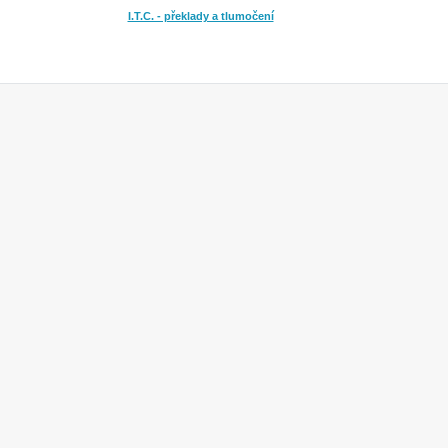
I.T.C. - překlady a tlumočení