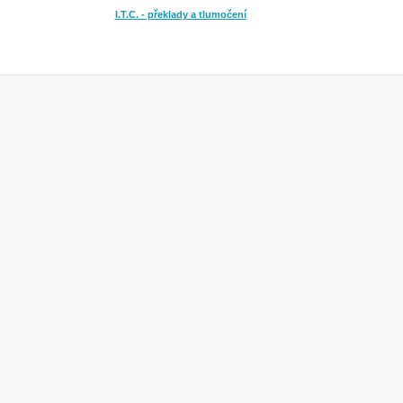
I.T.C. - překlady a tlumočení