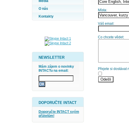
Média
O nás
Místa:
Kontakty
Váš email:
Co chcete vědet:
NEWSLETTER
Mám zájem o novinky
Přejete si dostávat
INTACTu na email:
DOPORUČTE INTACT
Doporučte INTACT svým
přátelům!