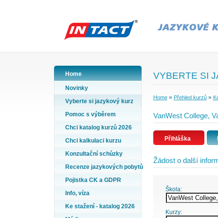
Home
VYBERTE SI 
Novinky
»
»
Home
Přehled kurzů
Ku
Vyberte si jazykový kurz
Pomoc s výběrem
VanWest College, Va
Chci katalog kurzů 2026
Přihláška
Chci kalkulaci kurzu
Konzultační schůzky
Žádost o další info
Recenze jazykových pobytů
Pojistka CK a GDPR
Škola:
Info, víza
Ke stažení - katalog 2026
Kurzy: