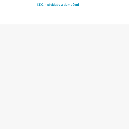
I.T.C. - překlady a tlumočení