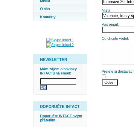
Média
O nás
Místa:
Kontakty
Váš email:
Co chcete vědet:
NEWSLETTER
Mám zájem o novinky
Přejete si dostávat
INTACTu na email:
DOPORUČTE INTACT
Doporučte INTACT svým
přátelům!