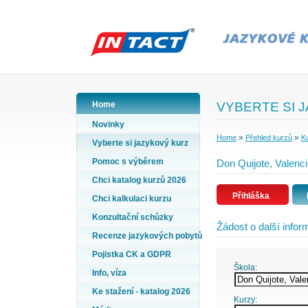
Home
VYBERTE SI 
Novinky
»
»
Home
Přehled kurzů
Ku
Vyberte si jazykový kurz
Pomoc s výběrem
Don Quijote, Valenc
Chci katalog kurzů 2026
Přihláška
Chci kalkulaci kurzu
Konzultační schůzky
Žádost o další info
Recenze jazykových pobytů
Pojistka CK a GDPR
Škola:
Info, víza
Ke stažení - katalog 2026
Kurzy: