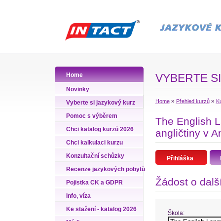
Home
VYBERTE SI
Novinky
»
»
Home
Přehled kurzů
Ku
Vyberte si jazykový kurz
Pomoc s výběrem
The English 
Chci katalog kurzů 2026
angličtiny v A
Chci kalkulaci kurzu
Konzultační schůzky
Přihláška
Recenze jazykových pobytů
Žádost o dalš
Pojistka CK a GDPR
Info, víza
Ke stažení - katalog 2026
Škola: