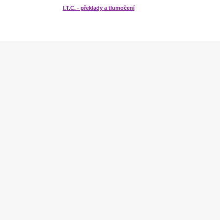
I.T.C. - překlady a tlumočení