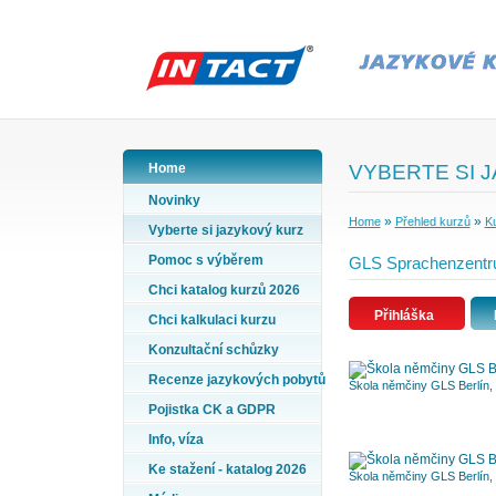
Home
VYBERTE SI 
Novinky
»
»
Home
Přehled kurzů
K
Vyberte si jazykový kurz
Pomoc s výběrem
GLS Sprachenzentru
Chci katalog kurzů 2026
Přihláška
Chci kalkulaci kurzu
Konzultační schůzky
Recenze jazykových pobytů
Škola němčiny GLS Berlín,
Pojistka CK a GDPR
Info, víza
Ke stažení - katalog 2026
Škola němčiny GLS Berlín, 