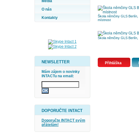
Média
O nás
Škola němčiny GLS Berlín,
Kontakty
místnost
Škola němčiny GLS Berlín,
NEWSLETTER
Přihláška
Mám zájem o novinky
INTACTu na email:
DOPORUČTE INTACT
Doporučte INTACT svým
přátelům!