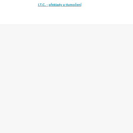
I.T.C. - překlady a tlumočení