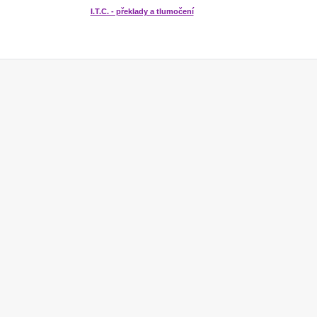
I.T.C. - překlady a tlumočení