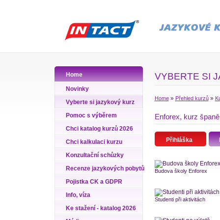
Home
VYBERTE SI 
Novinky
»
»
Home
Přehled kurzů
Ku
Vyberte si jazykový kurz
Pomoc s výběrem
Enforex, kurz španě
Chci katalog kurzů 2026
Přihláška
Chci kalkulaci kurzu
Konzultační schůzky
Recenze jazykových pobytů
Budova školy Enforex
Pojistka CK a GDPR
Info, víza
Studenti při aktivitách
Ke stažení - katalog 2026