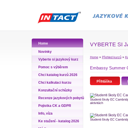
Home
VYBERTE SI 
Novinky
»
»
Home
Přehled kurzů
Ku
Vyberte si jazykový kurz
Pomoc s výběrem
Embassy Summer Camb
Chci katalog kurzů 2026
Přihláška
Chci kalkulaci kurzu
Konzultační schůzky
Recenze jazykových pobytů
Studenti školy EC Cambridg
aktivitách
Pojistka CK a GDPR
Info, víza
Studenti školy EC Cambrid
Ke stažení - katalog 2026