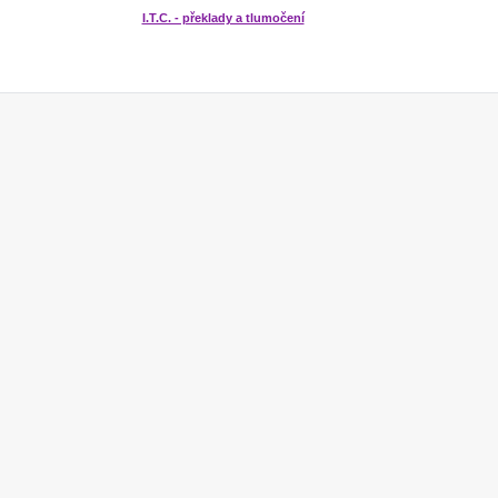
I.T.C. - překlady a tlumočení