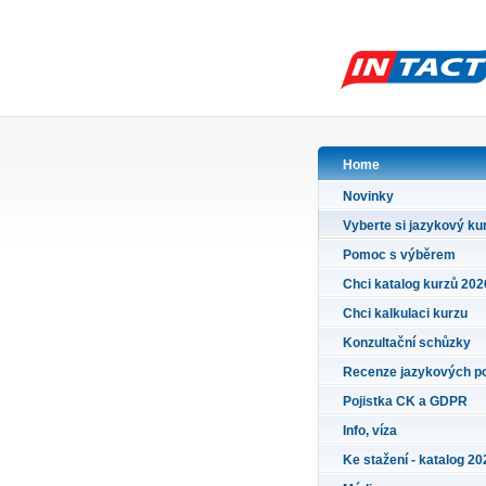
Home
Novinky
Vyberte si jazykový ku
Pomoc s výběrem
Chci katalog kurzů 202
Chci kalkulaci kurzu
Konzultační schůzky
Recenze jazykových p
Pojistka CK a GDPR
Info, víza
Ke stažení - katalog 20