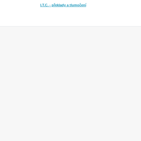
I.T.C. - překlady a tlumočení