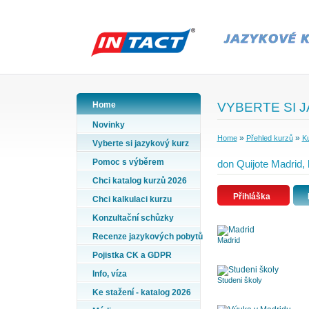
Home
VYBERTE SI 
Novinky
»
»
Home
Přehled kurzů
Ku
Vyberte si jazykový kurz
Pomoc s výběrem
don Quijote Madrid,
Chci katalog kurzů 2026
Přihláška
Chci kalkulaci kurzu
Konzultační schůzky
Recenze jazykových pobytů
Madrid
Pojistka CK a GDPR
Info, víza
Studeni školy
Ke stažení - katalog 2026