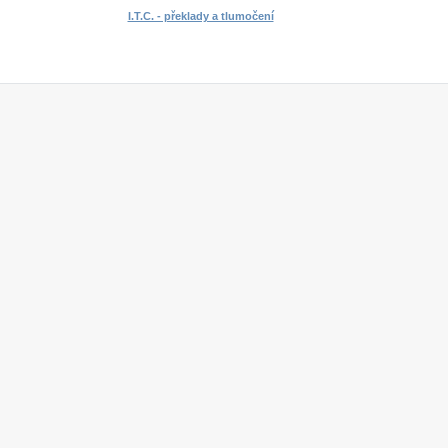
I.T.C. - překlady a tlumočení