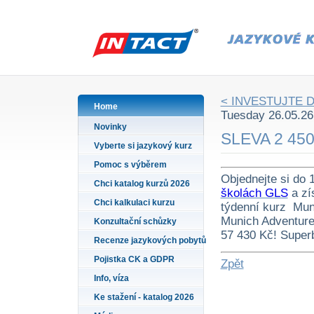
< INVESTUJTE 
Home
Tuesday 26.05.26
Novinky
SLEVA 2 45
Vyberte si jazykový kurz
Pomoc s výběrem
Objednejte si do
Chci katalog kurzů 2026
školách GLS
a zí
Chci kalkulaci kurzu
týdenní kurz Muni
Munich Adventure 
Konzultační schůzky
57 430 Kč! Superb
Recenze jazykových pobytů
Pojistka CK a GDPR
Zpět
Info, víza
Ke stažení - katalog 2026