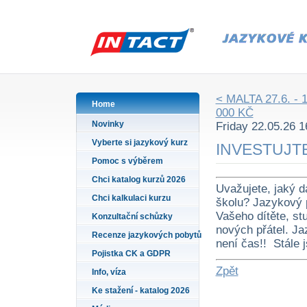
< MALTA 27.6. - 
Home
000 KČ
Novinky
Friday 22.05.26 1
Vyberte si jazykový kurz
INVESTUJTE
Pomoc s výběrem
Chci katalog kurzů 2026
Uvažujete, jaký dá
Chci kalkulaci kurzu
školu? Jazykový 
Vašeho dítěte, st
Konzultační schůzky
nových přátel. Ja
Recenze jazykových pobytů
není čas!! Stále 
Pojistka CK a GDPR
Zpět
Info, víza
Ke stažení - katalog 2026