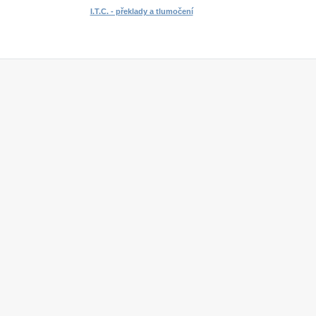
I.T.C. - překlady a tlumočení