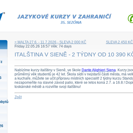
< MALTA 27.6. - 11.7.2026 - SLEVA 2 000 KČ
SLEVA 2 450 K
Friday 22.05.26 16:57 Věk: 74 days
ITALŠTINA V SIENĚ - 2 TÝDNY OD 10 390 K
rz
Nabízíme kurzy italštiny v Sieně, ve škole
Dante Alighieri Siena
. Kurzy jso
průměrný věk studentů je 42 let. Škola sídlí v nejstarší části města, má vel
6
a kuchaře, můžete se učit přípravu místních specialit! 2 týdny kurzu Standa
nezapomeňte na slavné závod palio, které se letos koná 2.7. a 16.8.! Dop
toskánské městě a rozviňte svoji italštinu!
Zpět
obytů
26