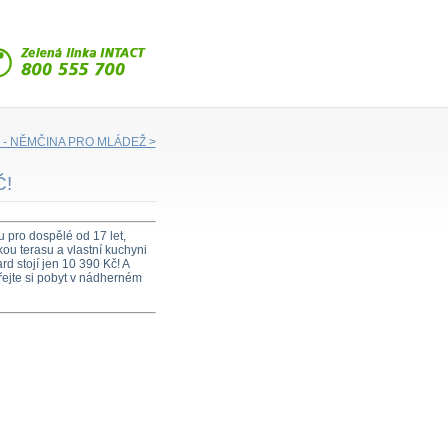
Č - NĚMČINA PRO MLÁDEŽ >
Č!
u pro dospělé od 17 let,
kou terasu a vlastní kuchyni
rd stojí jen 10 390 Kč! A
řejte si pobyt v nádherném