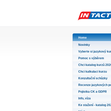
Home
Novinky
Vyberte si jazykový ku
Pomoc s výběrem
Chci katalog kurzů 202
Chci kalkulaci kurzu
Konzultační schůzky
Recenze jazykových p
Pojistka CK a GDPR
Info, víza
Ke stažení - katalog 20