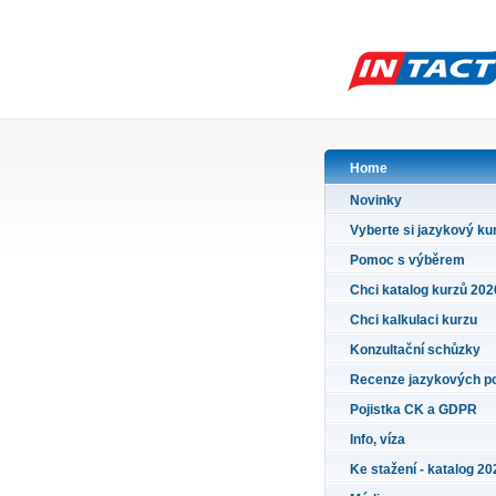
Home
Novinky
Vyberte si jazykový ku
Pomoc s výběrem
Chci katalog kurzů 202
Chci kalkulaci kurzu
Konzultační schůzky
Recenze jazykových p
Pojistka CK a GDPR
Info, víza
Ke stažení - katalog 20