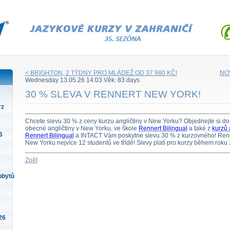
< BRIGHTON, 2 TÝDNY PRO MLÁDEŽ OD 37 980 KČ!
NO
Wednesday 13.05.26 14:03 Věk: 83 days
30 % SLEVA V RENNERT NEW YORK!
rz
Chcete slevu 30 % z ceny kurzu angličtiny v New Yorku? Objednejte si do 
obecné angličtiny v New Yorku, ve škole
Rennert Bilingual
a také z
kurzů 
6
Rennert Bilingual
a INTACT Vám poskytne slevu 30 % z kurzovného! Renne
New Yorku nejvíce 12 studentů ve třídě! Slevy platí pro kurzy během roku
Zpět
obytů
26